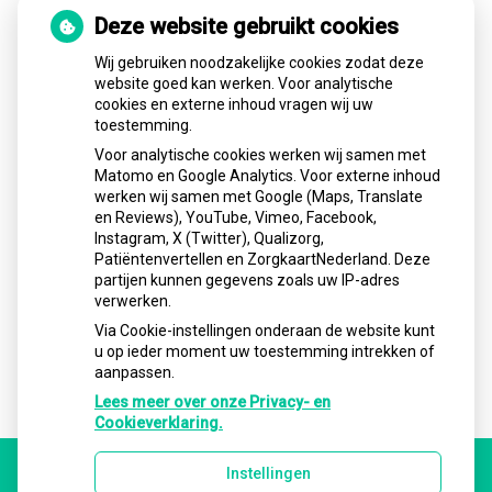
Gezond tandvlees: de basis voor een
Deze website gebruikt cookies
gezonde mond
Wij gebruiken noodzakelijke cookies zodat deze
Naar de tandarts in het buitenland? Wees op
website goed kan werken. Voor analytische
je hoede!
cookies en externe inhoud vragen wij uw
(Mond)zorgkosten gemaakt in 2025? Check
toestemming.
of die aftrekbaar zijn
Voor analytische cookies werken wij samen met
Matomo en Google Analytics. Voor externe inhoud
werken wij samen met Google (Maps, Translate
Aangesloten bij:
en Reviews), YouTube, Vimeo, Facebook,
Instagram, X (Twitter), Qualizorg,
Patiëntenvertellen en ZorgkaartNederland. Deze
partijen kunnen gegevens zoals uw IP-adres
verwerken.
Via Cookie-instellingen onderaan de website kunt
u op ieder moment uw toestemming intrekken of
aanpassen.
Lees meer over onze Privacy- en
Cookieverklaring.
Instellingen