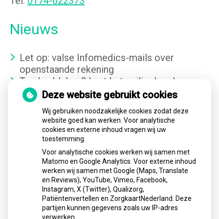
Tel:
0174-622373
Nieuws
Let op: valse Infomedics-mails over
openstaande rekening
Tanden bleken? Laat het veilig doen!
Gezond tandvlees: de basis voor een
Deze website gebruikt cookies
gezonde mond
Wij gebruiken noodzakelijke cookies zodat deze
Naar de tandarts in het buitenland? Wees op
website goed kan werken. Voor analytische
je hoede!
cookies en externe inhoud vragen wij uw
(Mond)zorgkosten gemaakt in 2025? Check
toestemming.
of die aftrekbaar zijn
Voor analytische cookies werken wij samen met
Matomo en Google Analytics. Voor externe inhoud
werken wij samen met Google (Maps, Translate
Aangesloten bij:
en Reviews), YouTube, Vimeo, Facebook,
Instagram, X (Twitter), Qualizorg,
Patiëntenvertellen en ZorgkaartNederland. Deze
partijen kunnen gegevens zoals uw IP-adres
verwerken.