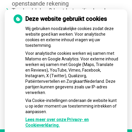
openstaande rekening
Tanden bleken? Laat het veilig doen!
Gezond tandvlees: de basis voor een
Deze website gebruikt cookies
gezonde mond
Wij gebruiken noodzakelijke cookies zodat deze
Naar de tandarts in het buitenland? Wees op
website goed kan werken. Voor analytische
je hoede!
cookies en externe inhoud vragen wij uw
(Mond)zorgkosten gemaakt in 2025? Check
toestemming.
of die aftrekbaar zijn
Voor analytische cookies werken wij samen met
Matomo en Google Analytics. Voor externe inhoud
werken wij samen met Google (Maps, Translate
Aangesloten bij:
en Reviews), YouTube, Vimeo, Facebook,
Instagram, X (Twitter), Qualizorg,
Patiëntenvertellen en ZorgkaartNederland. Deze
partijen kunnen gegevens zoals uw IP-adres
verwerken.
Via Cookie-instellingen onderaan de website kunt
u op ieder moment uw toestemming intrekken of
aanpassen.
Lees meer over onze Privacy- en
Cookieverklaring.